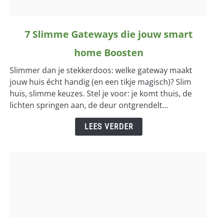
link
7 Slimme Gateways die jouw smart
to
home Boosten
7
Slimme
Slimmer dan je stekkerdoos: welke gateway maakt
Gateways
jouw huis écht handig (en een tikje magisch)? Slim
die
huis, slimme keuzes. Stel je voor: je komt thuis, de
jouw
lichten springen aan, de deur ontgrendelt...
smart
home
LEES VERDER
Boosten