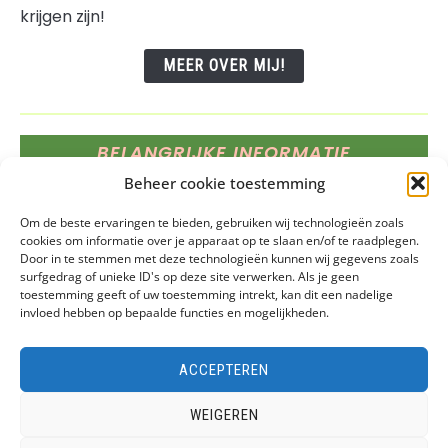
krijgen zijn!
MEER OVER MIJ!
BELANGRIJKE INFORMATIE
Beheer cookie toestemming
Deze website bevat affiliate links, dat betekent dat
Om de beste ervaringen te bieden, gebruiken wij technologieën zoals
wij een vergoeding krijgen voor elk product of
cookies om informatie over je apparaat op te slaan en/of te raadplegen.
service die je aanschaft via onze links.
Door in te stemmen met deze technologieën kunnen wij gegevens zoals
surfgedrag of unieke ID's op deze site verwerken. Als je geen
toestemming geeft of uw toestemming intrekt, kan dit een nadelige
invloed hebben op bepaalde functies en mogelijkheden.
ACCEPTEREN
Home
Privacybeleid
Cookiebeleid (EU)
WEIGEREN
Over Mij