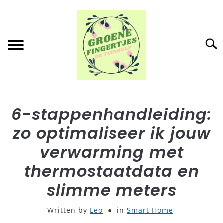
Skip
to
content
Searc
HOME
SU
6-stappenhandleiding:
TO
zo optimaliseer ik jouw
BUITENLEVEN
SU
TO
verwarming met
BINNEN
SU
thermostaatdata en
TO
slimme meters
COMPOST
Written by
Leo
in
Smart Home
TUINACCESSOIRES