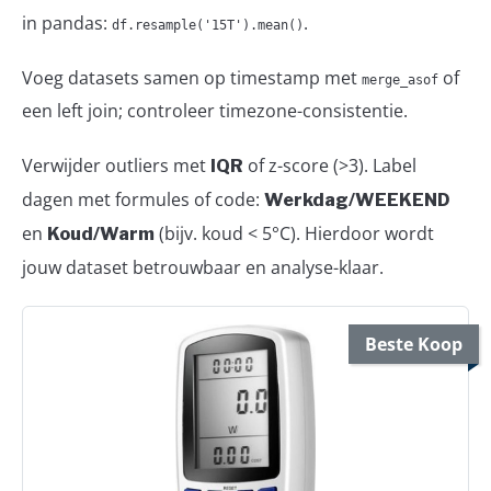
in pandas:
.
df.resample('15T').mean()
Voeg datasets samen op timestamp met
of
merge_asof
een left join; controleer timezone-consistentie.
Verwijder outliers met
of z-score (>3). Label
IQR
dagen met formules of code:
Werkdag/WEEKEND
en
(bijv. koud < 5°C). Hierdoor wordt
Koud/Warm
jouw dataset betrouwbaar en analyse-klaar.
Beste Koop