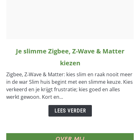
link
Je slimme Zigbee, Z-Wave & Matter
to
kiezen
Je
slimme
Zigbee, Z‑Wave & Matter: kies slim en raak nooit meer
Zigbee,
in de war Slim huis begint met een slimme keuze. Kies
Z-
verkeerd en je krijgt frustratie; kies goed en alles
Wave
werkt gewoon. Kort en...
&
Matter
LEES VERDER
kiezen
OVER MIJ