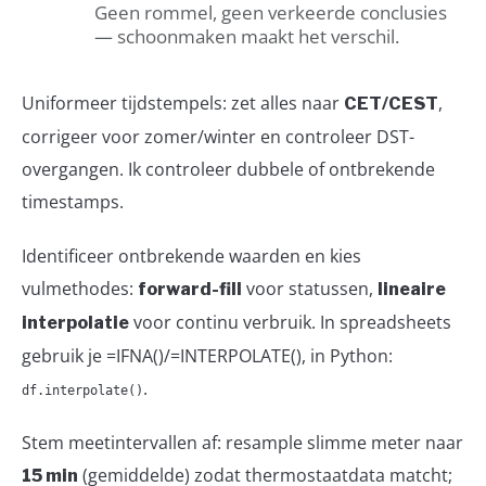
Geen rommel, geen verkeerde conclusies
— schoonmaken maakt het verschil.
Uniformeer tijdstempels: zet alles naar
,
CET/CEST
corrigeer voor zomer/winter en controleer DST-
overgangen. Ik controleer dubbele of ontbrekende
timestamps.
Identificeer ontbrekende waarden en kies
vulmethodes:
voor statussen,
forward-fill
lineaire
voor continu verbruik. In spreadsheets
interpolatie
gebruik je =IFNA()/=INTERPOLATE(), in Python:
.
df.interpolate()
Stem meetintervallen af: resample slimme meter naar
(gemiddelde) zodat thermostaatdata matcht;
15 min