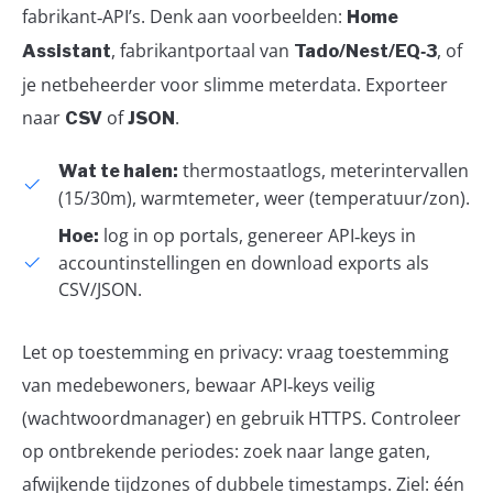
fabrikant‑API’s. Denk aan voorbeelden:
Home
, fabrikantportaal van
, of
Assistant
Tado/Nest/EQ‑3
je netbeheerder voor slimme meterdata. Exporteer
naar
of
.
CSV
JSON
thermostaatlogs, meterintervallen
Wat te halen:
(15/30m), warmtemeter, weer (temperatuur/zon).
log in op portals, genereer API‑keys in
Hoe:
accountinstellingen en download exports als
CSV/JSON.
Let op toestemming en privacy: vraag toestemming
van medebewoners, bewaar API‑keys veilig
(wachtwoordmanager) en gebruik HTTPS. Controleer
op ontbrekende periodes: zoek naar lange gaten,
afwijkende tijdzones of dubbele timestamps. Ziel: één