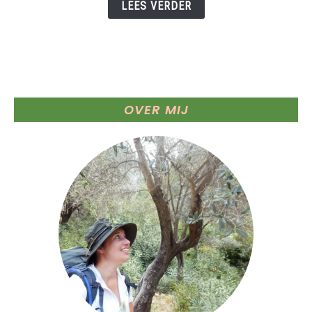
LEES VERDER
het
mooiste
gazon!
OVER MIJ