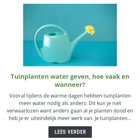
Tuinplanten water geven, hoe vaak en
link
to
wanneer?
Tuinplanten
Vooral tijdens de warme dagen hebben tuinplanten
water
meer water nodig als anders. Dit kun je niet
geven,
verwaarlozen want anders gaan al je planten dood en
hoe
heb je er uiteindelijk meer werk van. Je tuinplanten...
vaak
en
LEES VERDER
wanneer?