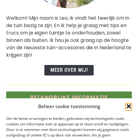
Welkom! Mijn naam is Leo, ik vindt het heerlijk om in
de tuin bezig te zijn. En ik help je graag met tips en
trucs om je eigen tuintje te onderhouden, zowel
binnen als buiten. Ik hou je ook graag op de hoogte
van de nieuwste tuin-accesoires die in Nederland te
krijgen zijn!
MEER OVER MIJ!
BELANGRIJKE INFORMATIE
Beheer cookie toestemming
Deze website bevat affiliate links, dat betekent dat
Om de beste ervaringen te bieden, gebruiken wij technologieën zoals
wij een vergoeding krijgen voor elk product of
cookies om informatie over je apparaat op te slaan en/of te raadplegen.
service die je aanschaft via onze links.
Door in te stemmen met deze technologieën kunnen wij gegevens zoals
surfgedrag of unieke ID's op deze site verwerken. Als je geen