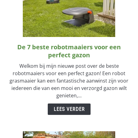
De 7 beste robotmaaiers voor een
link
to
perfect gazon
De
Welkom bij mijn nieuwe post over de beste
7
robotmaaiers voor een perfect gazon! Een robot
beste
grasmaaier kan een fantastische aanwinst zijn voor
robotmaaiers
iedereen die van een mooi en verzorgd gazon wilt
voor
genieten,...
een
perfect
LEES VERDER
gazon