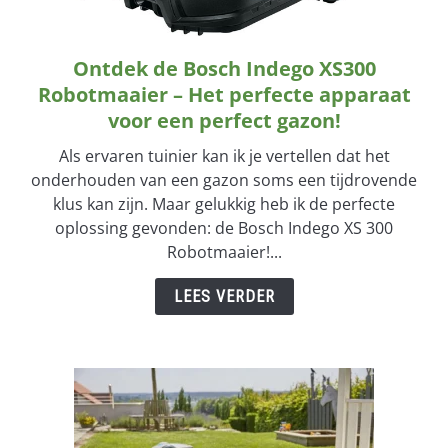
TUINGEREEDSCHAP
Ontdek de Bosch Indego XS300
link
to
Robotmaaier – Het perfecte apparaat
VERTICALE TUIN
Ontdek
voor een perfect gazon!
de
ZIEKTES & ONGEDIERTE
Als ervaren tuinier kan ik je vertellen dat het
Bosch
onderhouden van een gazon soms een tijdrovende
Indego
klus kan zijn. Maar gelukkig heb ik de perfecte
XS300
oplossing gevonden: de Bosch Indego XS 300
Robotmaaier
Robotmaaier!...
–
Het
LEES VERDER
perfecte
apparaat
voor
een
perfect
gazon!