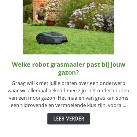
Welke robot grasmaaier past bij jouw
link
to
gazon?
Welke
Graag wil ik met jullie praten over een onderwerp
robot
waar we allemaal bekend mee zijn: het onderhouden
grasmaaier
van een mooi gazon. Het maaien van gras kan soms
past
een tijdrovende en vermoeiende klus zijn, vooral...
bij
jouw
LEES VERDER
gazon?