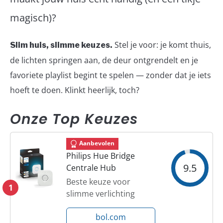
magisch)?
TUINGEREEDSCHAP
Stel je voor: je komt thuis,
Slim huis, slimme keuzes.
VERTICALE TUIN
de lichten springen aan, de deur ontgrendelt en je
ZIEKTES & ONGEDIERTE
favoriete playlist begint te spelen — zonder dat je iets
hoeft te doen. Klinkt heerlijk, toch?
Onze Top Keuzes
Aanbevolen
Philips Hue Bridge
9.5
Centrale Hub
Beste keuze voor
1
slimme verlichting
bol.com