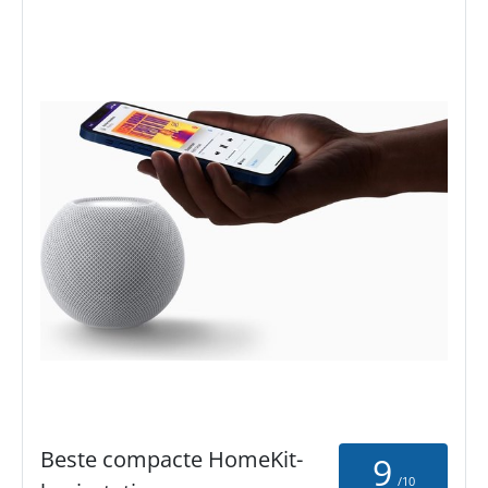
Beste compacte HomeKit-
9
/10