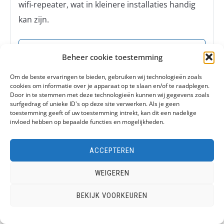
wifi-repeater, wat in kleinere installaties handig
kan zijn.
€26,99 at Bol
Beheer cookie toestemming
Om de beste ervaringen te bieden, gebruiken wij technologieën zoals
cookies om informatie over je apparaat op te slaan en/of te raadplegen.
Door in te stemmen met deze technologieën kunnen wij gegevens zoals
Voordelen
surfgedrag of unieke ID's op deze site verwerken. Als je geen
toestemming geeft of uw toestemming intrekt, kan dit een nadelige
Zeer compact en makkelijk te plaatsen
invloed hebben op bepaalde functies en mogelijkheden.
Werkt met Apple HomeKit en Mi Home
ACCEPTEREN
Kan als wifi-repeater fungeren
Nadelen
WEIGEREN
BEKIJK VOORKEUREN
Sommige gebruikers ervaren verbindingsissues
Minder functies dan grotere hubs