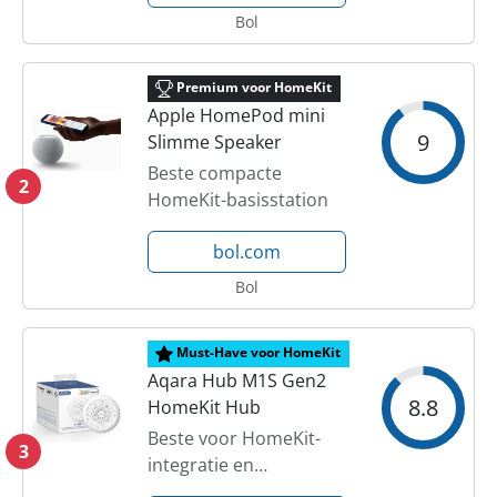
Bol
Premium voor HomeKit
Apple HomePod mini
9
Slimme Speaker
Beste compacte
2
HomeKit-basisstation
bol.com
Bol
Must-Have voor HomeKit
Aqara Hub M1S Gen2
8.8
HomeKit Hub
Beste voor HomeKit-
3
integratie en
automations