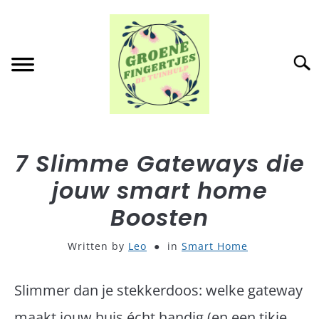
Skip
to
content
Searc
HOME
SU
7 Slimme Gateways die
TO
jouw smart home
BUITENLEVEN
SU
TO
Boosten
BINNEN
SU
TO
Written by
Leo
in
Smart Home
COMPOST
Slimmer dan je stekkerdoos: welke gateway
TUINACCESSOIRES
maakt jouw huis écht handig (en een tikje