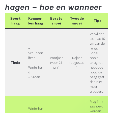
hagen – hoe en wanneer
Soort
Kenmer
Eerste
Tweede
Tips
haag
ken haag
snoei
snoei
Verwijder
tot max 10
cm van de
–
haag.
Schubcon
Snoei
ifeer
Voorjaar
Najaar
nooit
–
(voor 21
(augustus
terug tot
Thuja
Winterhar
juni)
)
het oude
d
hout, de
– Groen
haag gaat
dan niet
meer
uitlopen.
Mag flink
–
gesnoeid
Winterhar
worden