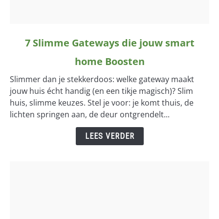
link
7 Slimme Gateways die jouw smart
to
home Boosten
7
Slimme
Slimmer dan je stekkerdoos: welke gateway maakt
Gateways
jouw huis écht handig (en een tikje magisch)? Slim
die
huis, slimme keuzes. Stel je voor: je komt thuis, de
jouw
lichten springen aan, de deur ontgrendelt...
smart
home
LEES VERDER
Boosten