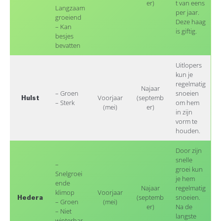
er)
t van eens
Langzaam
per jaar.
groeiend
Deze haag
– Kan
is giftig.
besjes
bevatten
Uitlopers
kun je
regelmatig
Najaar
– Groen
snoeien
Voorjaar
(septemb
Hulst
– Sterk
om hem
(mei)
er)
in zijn
vorm te
houden.
Door zijn
snelle
–
groei kun
Snelgroei
je hem
ende
Najaar
regelmatig
klimop
Voorjaar
(septemb
snoeien.
Hedera
– Groen
(mei)
er)
Na de
– Niet
langste
winterhar