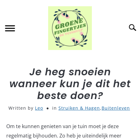
Skip
to
content
Searc
HOME
SU
Je heg snoeien
TO
wanneer kun je dit het
BUITENLEVEN
SU
TO
beste doen?
BINNEN
SU
TO
Written by
Leo
in
Struiken & Hagen
,
Buitenleven
COMPOST
Om te kunnen genieten van je tuin moet je deze
TUINACCESSOIRES
regelmatig bijhouden. Zo heb je uiteindelijk meer