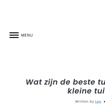
Skip
to
content
MENU
HOME
BUITENLEVEN
BINNEN
Wat zijn de beste 
kleine tu
Written by
Leo