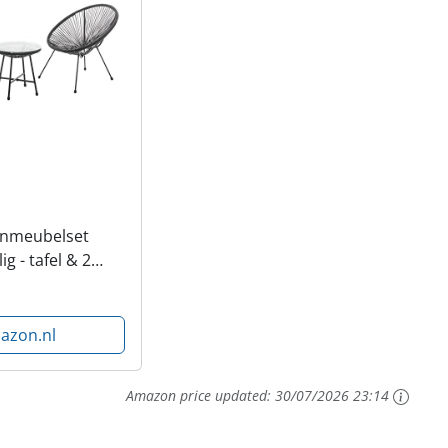
onmeubelset
g - tafel & 2
jlvolle zitgroep
 terras & tuin -
n balkonset
azon.nl
Amazon price updated:
30/07/2026 23:14