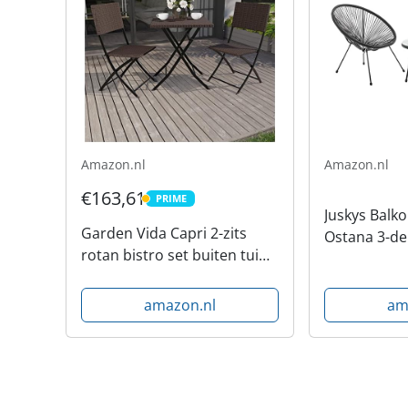
Amazon.nl
Amazon.nl
€163,61
PRIME
PRIME
Juskys Balk
Garden Vida Capri 2-zits
Ostana 3-deli
rotan bistro set buiten tuin
stoelen - sti
terras balkon meubels 3
voor balkon,
stuks (bruin)
tuinmeubele
amazon.nl
am
zwart