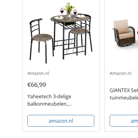
Amazon.nl
Amazon.nl
€66,99
GIANTEX Set
Yaheetech 3-delige
tuinmeubele
balkonmeubelen,
schommelst
tuinmeubelen, balkonset
salontafel,
van hout, tuinset met 1 tafel
voor 2 pers
amazon.nl
am
en 2 stoelen, balkontafel, 80
draaistoel i
x 53 x 73,5 cm Driftwood
tuinloungese