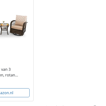
 van 3
n, rotan
oelset met
 balkonmeubelset
onen, rotan
azon.nl
ncl. kussens,
t...