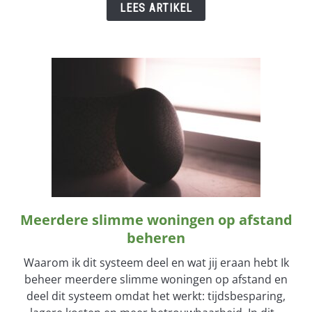
veilig
LEES ARTIKEL
VPN
opzetten
voor
jouw
Smart
Home
Meerdere slimme woningen op afstand
link
to
beheren
Meerdere
Waarom ik dit systeem deel en wat jij eraan hebt Ik
slimme
beheer meerdere slimme woningen op afstand en
woningen
deel dit systeem omdat het werkt: tijdsbesparing,
op