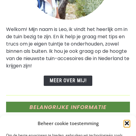
Welkom! Mijn naam is Leo, ik vindt het heerlijk om in
de tuin bezig te zijn. En ik help je graag met tips en
trucs om je eigen tuintje te onderhouden, zowel
binnen als buiten. Ik hou je ook graag op de hoogte
van de nieuwste tuin-accesoires die in Nederland te
krijgen zijn!
MEER OVER MIJ!
BELANGRIJKE INFORMATIE
Deze website bevat affiliate links, dat betekent dat
Beheer cookie toestemming
wij een vergoeding krijgen voor elk product of
Om de beste ervaringen te bieden, gebruiken wij technologieën zoals