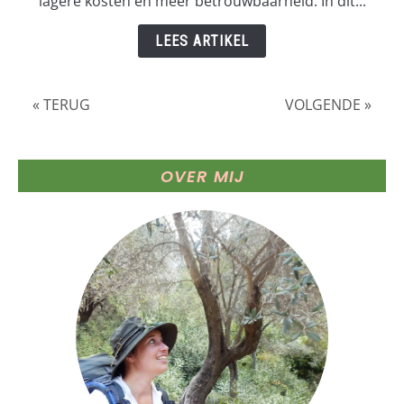
lagere kosten en meer betrouwbaarheid. In dit...
afstand
beheren
LEES ARTIKEL
« TERUG
VOLGENDE »
OVER MIJ