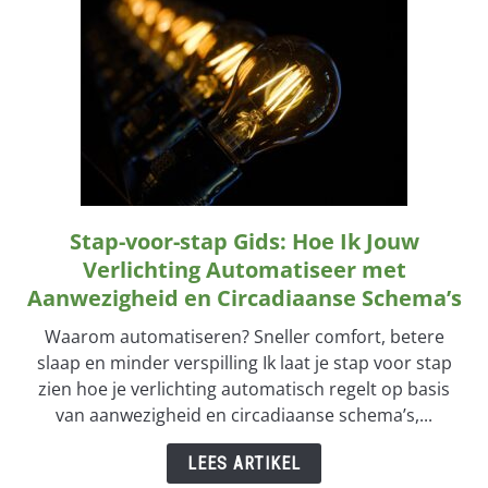
Maken
Stap-voor-stap Gids: Hoe Ik Jouw
link
to
Verlichting Automatiseer met
Stap-
Aanwezigheid en Circadiaanse Schema’s
voor-
Waarom automatiseren? Sneller comfort, betere
stap
slaap en minder verspilling Ik laat je stap voor stap
Gids:
zien hoe je verlichting automatisch regelt op basis
Hoe
van aanwezigheid en circadiaanse schema’s,...
Ik
Jouw
LEES ARTIKEL
Verlichting