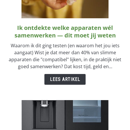
TUINGEREEDSCHAP
Ik ontdekte welke apparaten wél
VERTICALE TUIN
link
to
samenwerken — dit moet jij weten
Ik
ZIEKTES & ONGEDIERTE
Waarom ik dit ging testen (en waarom het jou iets
ontdekte
aangaat) Wist je dat meer dan 40% van slimme
welke
apparaten die "compatibel" lijken, in de praktijk niet
apparaten
goed samenwerken? Dat kost tijd, geld en...
wél
samenwerken
LEES ARTIKEL
—
dit
moet
jij
weten