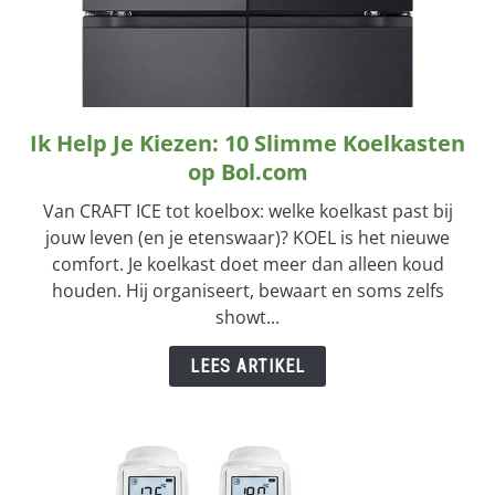
Ik Help Je Kiezen: 10 Slimme Koelkasten
link
to
op Bol.com
Ik
Van CRAFT ICE tot koelbox: welke koelkast past bij
Help
jouw leven (en je etenswaar)? KOEL is het nieuwe
Je
comfort. Je koelkast doet meer dan alleen koud
Kiezen:
houden. Hij organiseert, bewaart en soms zelfs
10
showt...
Slimme
Koelkasten
LEES ARTIKEL
op
Bol.com