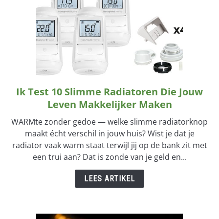
Ik Test 10 Slimme Radiatoren Die Jouw
link
to
Leven Makkelijker Maken
Ik
WARMte zonder gedoe — welke slimme radiatorknop
Test
maakt écht verschil in jouw huis? Wist je dat je
10
radiator vaak warm staat terwijl jij op de bank zit met
Slimme
een trui aan? Dat is zonde van je geld en...
Radiatoren
Die
LEES ARTIKEL
Jouw
Leven
Makkelijker