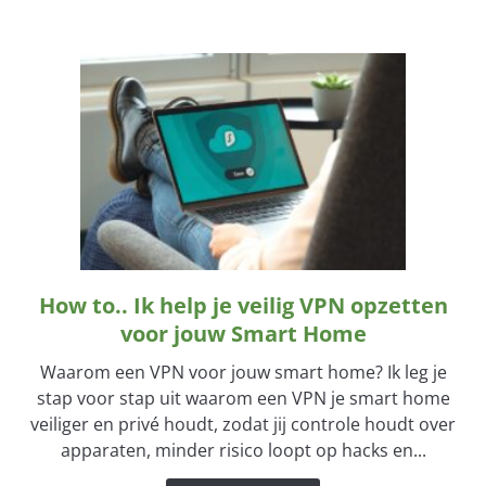
Automatiseer
met
Aanwezigheid
en
Circadiaanse
Schema’s
How to.. Ik help je veilig VPN opzetten
link
to
voor jouw Smart Home
How
Waarom een VPN voor jouw smart home? Ik leg je
to..
stap voor stap uit waarom een VPN je smart home
Ik
veiliger en privé houdt, zodat jij controle houdt over
help
apparaten, minder risico loopt op hacks en...
je